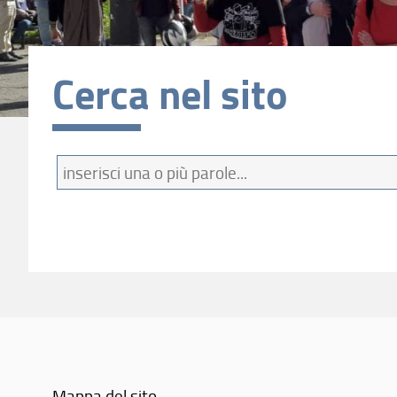
Cerca nel sito
Termini
da
cercare
Mappa del sito