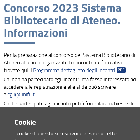
Concorso 2023 Sistema
Assemblee
Bibliotecario di Ateneo.
Concorso 2023 Sistema Bibliotecario di Ateneo.
Informazioni
Informazioni
Elezioni RSU - 14/15/16 aprile 2025
Per la preparazione al concorso del Sistema Bibliotecario di
Ateneo abbiamo organizzato tre incontri in-formativi,
trovate qui il
Programma dettagliato degli incontri
Chi non ha partecipato agli incontri ma fosse interessato ad
accedere alle registrazioni e alle slide può scrivere
a
cgil@unifi.it
Chi ha partecipato agli incontri potrà formulare richieste di
chiarimenti sugli argomenti trattati compilando
questo
form
Cookie
In base alle domande risponderemo per scritto oppure
I cookie di questo sito servono al suo corretto
organizzeremo un incontro prima delle prove orali.