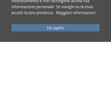
funzionamento e non raccolgono alcuna tua
Bibliografia aggiornata gennaio 2024
realizzata per lo
informazione personale. Se navighi su di esso
studio degli argomenti previsti dal bando.
accetti la loro presenza.
Maggiori informazioni
Tracce concorsi
per biblioteche di Università utili per
prepararsi ad eventuali domande orali.
Ho capito
Condividi
ultimo aggiornamento
05.01.2024
Mappa del sito
RSS feed
Privacy
Note Legali
Accessibilità e usabilità